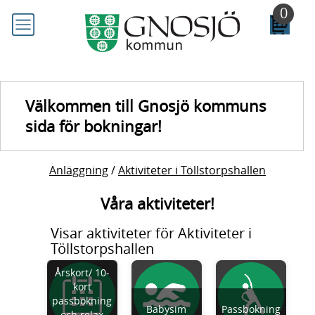
Till
0
huvudinnehållet
Välkommen till Gnosjö kommuns
sida för bokningar!
Anläggning
/
Aktiviteter i Töllstorpshallen
Våra aktiviteter!
Visar aktiviteter för Aktiviteter i
Töllstorpshallen
Årskort/ 10-
kort
passbokning
Babysim
Passbokning
och relax